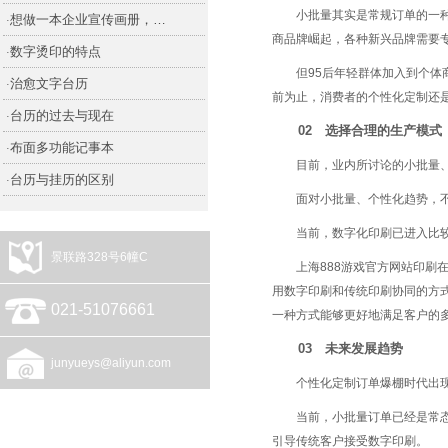
小批量其实是常规订单的一
想做一本企业宣传画册，该从哪里入手呢
·
商品牌崛起，
数字烫印的特点
·
但95后年轻群体加入到
治愈文字台历
·
前为止，消费者的个性化定制还
台历的过去与现在
·
02 选择合理的生产模式
布面多功能记事本
·
目前，业内所讨论的小批量
台历与挂历的区别
·
面对小批量、个性化趋势，
当前，数字化印刷已进入比较成
景联路328号6幢C
上海888游戏官方网站印刷在印
用数字印刷和传统印刷协同的方
021-51076661
一种方式能够更好地满足客户的
03 未来发展趋势
junyueys@aliyun.com
个性化定制订单爆棚时代出
当前，小批量订单已经是常
引导传统客户接受数字印刷。