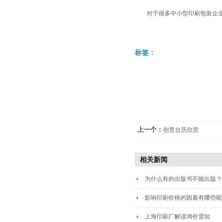
对于很多中小型印刷包装企业
标签：
上一个：
创意台历欣赏
相关新闻
为什么有的出版书不能出版
影响印刷价格的因素有哪些呢
上海印刷厂解读询价需知