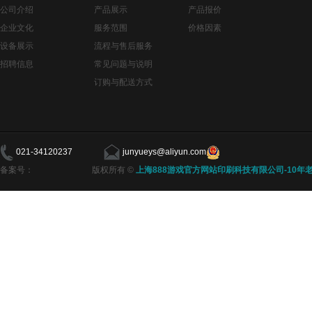
电子游戏官方网站
公司介绍
产品展示
产品报价
企业文化
服务范围
价格因素
设备展示
流程与售后服务
招聘信息
常见问题与说明
订购与配送方式
021-34120237
junyueys@aliyun.com
备案号：
版权所有 ©
上海888游戏官方网站印刷科技有限公司-10